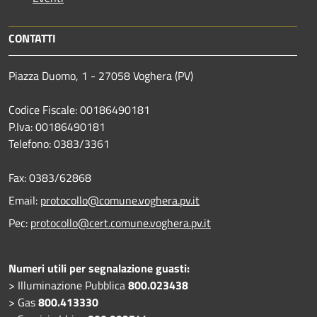
CONTATTI
Piazza Duomo, 1 - 27058 Voghera (PV)
Codice Fiscale: 00186490181
P.Iva: 00186490181
Telefono:
0383/3361
Fax:
0383/62868
Email:
protocollo@comune.voghera.pv.it
Pec:
protocollo@cert.comune.voghera.pv.it
Numeri utili per segnalazione guasti:
> Illuminazione Pubblica
800.023438
> Gas
800.413330