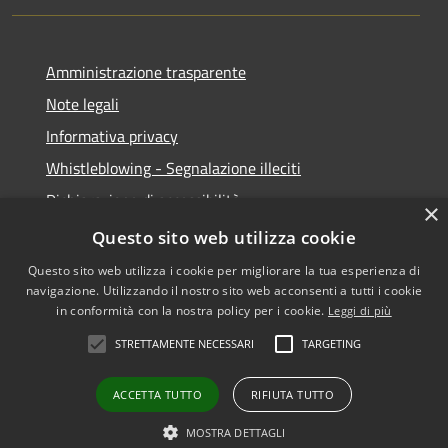
Amministrazione trasparente
Note legali
Informativa privacy
Whistleblowing - Segnalazione illeciti
Dichiarazione di accessibilità
×
Obiettivi di acessibilità
Questo sito web utilizza cookie
Questo sito web utilizza i cookie per migliorare la tua esperienza di
navigazione. Utilizzando il nostro sito web acconsenti a tutti i cookie
in conformità con la nostra policy per i cookie.
Leggi di più
RSS
Copyright © 2026 • Comune di
STRETTAMENTE NECESSARI
TARGETING
Accessibilità
Voghera • Powered by
Privacy
Municipium
Accesso
•
ACCETTA TUTTO
RIFIUTA TUTTO
Cookie
redazione
Mappa del sito
MOSTRA DETTAGLI