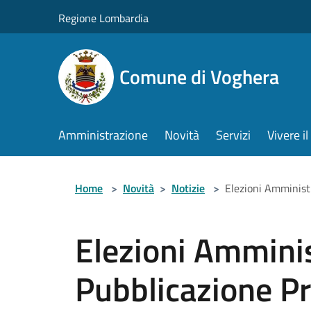
Salta al contenuto principale
Regione Lombardia
Comune di Voghera
Amministrazione
Novità
Servizi
Vivere 
Home
>
Novità
>
Notizie
>
Elezioni Amminist
Elezioni Ammini
Pubblicazione Pr