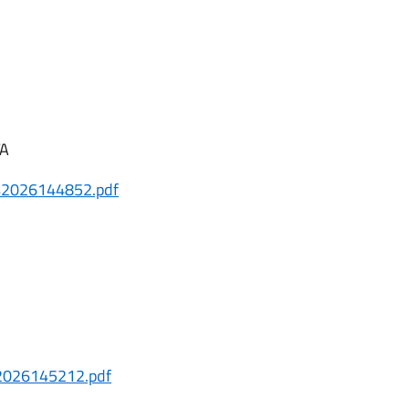
TA
2026144852.pdf
026145212.pdf