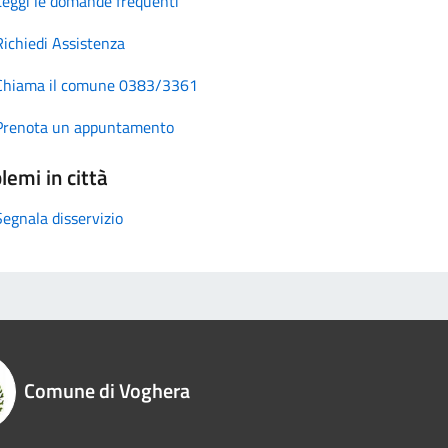
Leggi le domande frequenti
Richiedi Assistenza
Chiama il comune 0383/3361
Prenota un appuntamento
lemi in città
Segnala disservizio
Comune di Voghera