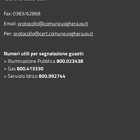
Fax:
0383/62868
Email:
protocollo@comune.voghera.pv.it
Pec:
protocollo@cert.comune.voghera.pv.it
Numeri utili per segnalazione guasti:
> Illuminazione Pubblica
800.023438
> Gas
800.413330
> Servizio Idrico
800.992744