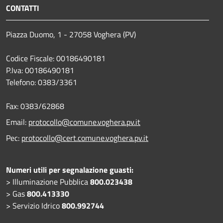
CONTATTI
Piazza Duomo, 1 - 27058 Voghera (PV)
Codice Fiscale: 00186490181
P.Iva: 00186490181
Telefono:
0383/3361
Fax:
0383/62868
Email:
protocollo@comune.voghera.pv.it
Pec:
protocollo@cert.comune.voghera.pv.it
Numeri utili per segnalazione guasti:
> Illuminazione Pubblica
800.023438
> Gas
800.413330
> Servizio Idrico
800.992744