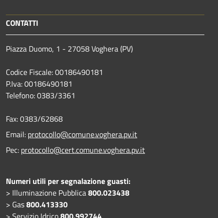
CONTATTI
Piazza Duomo, 1 - 27058 Voghera (PV)
Codice Fiscale: 00186490181
P.Iva: 00186490181
Telefono:
0383/3361
Fax:
0383/62868
Email:
protocollo@comune.voghera.pv.it
Pec:
protocollo@cert.comune.voghera.pv.it
Numeri utili per segnalazione guasti:
> Illuminazione Pubblica
800.023438
> Gas
800.413330
> Servizio Idrico
800.992744