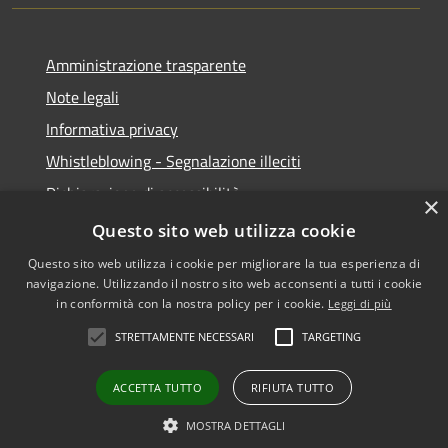
Amministrazione trasparente
Note legali
Informativa privacy
Whistleblowing - Segnalazione illeciti
Dichiarazione di accessibilità
×
Obiettivi di acessibilità
Questo sito web utilizza cookie
Questo sito web utilizza i cookie per migliorare la tua esperienza di
navigazione. Utilizzando il nostro sito web acconsenti a tutti i cookie
in conformità con la nostra policy per i cookie.
Leggi di più
RSS
Copyright © 2026 • Comune di
STRETTAMENTE NECESSARI
TARGETING
Accessibilità
Voghera • Powered by
Privacy
Municipium
Accesso
•
ACCETTA TUTTO
RIFIUTA TUTTO
Cookie
redazione
Mappa del sito
MOSTRA DETTAGLI