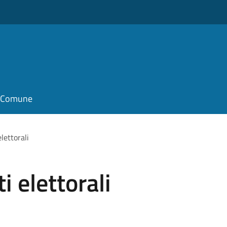
il Comune
elettorali
ti elettorali