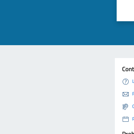
Cont
Prob