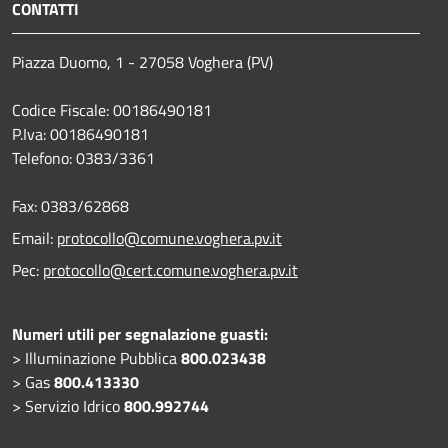
CONTATTI
Piazza Duomo, 1 - 27058 Voghera (PV)
Codice Fiscale: 00186490181
P.Iva: 00186490181
Telefono:
0383/3361
Fax:
0383/62868
Email:
protocollo@comune.voghera.pv.it
Pec:
protocollo@cert.comune.voghera.pv.it
Numeri utili per segnalazione guasti:
> Illuminazione Pubblica
800.023438
> Gas
800.413330
> Servizio Idrico
800.992744