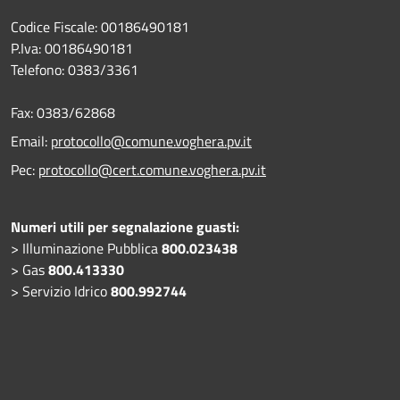
Codice Fiscale: 00186490181
P.Iva: 00186490181
Telefono:
0383/3361
Fax:
0383/62868
Email:
protocollo@comune.voghera.pv.it
Pec:
protocollo@cert.comune.voghera.pv.it
Numeri utili per segnalazione guasti:
> Illuminazione Pubblica
800.023438
> Gas
800.413330
> Servizio Idrico
800.992744