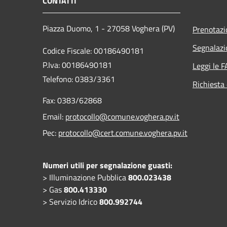
CONTATTI
Piazza Duomo, 1 - 27058 Voghera (PV)
Prenotaz
Segnalazi
Codice Fiscale: 00186490181
P.Iva: 00186490181
Leggi le 
Telefono:
0383/3361
Richiesta 
Fax:
0383/62868
Email:
protocollo@comune.voghera.pv.it
Pec:
protocollo@cert.comune.voghera.pv.it
Numeri utili per segnalazione guasti:
> Illuminazione Pubblica
800.023438
> Gas
800.413330
> Servizio Idrico
800.992744