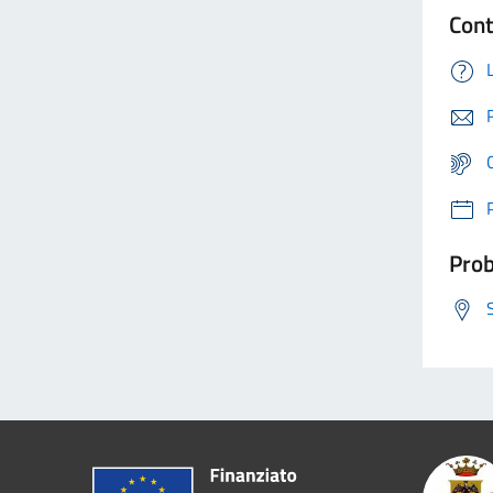
Cont
Prob