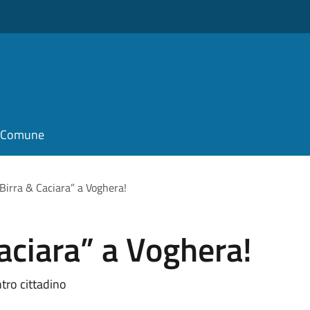
il Comune
“Birra & Caciara” a Voghera!
Caciara” a Voghera!
ntro cittadino