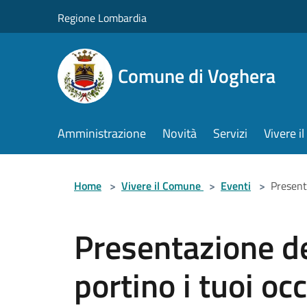
Salta al contenuto principale
Regione Lombardia
Comune di Voghera
Amministrazione
Novità
Servizi
Vivere 
Home
>
Vivere il Comune
>
Eventi
>
Present
Presentazione de
portino i tuoi oc