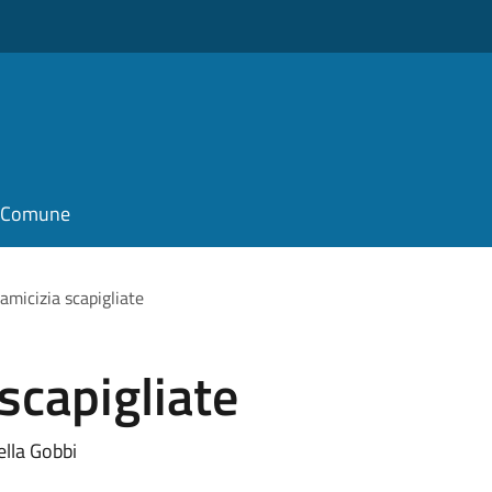
il Comune
amicizia scapigliate
scapigliate
ella Gobbi