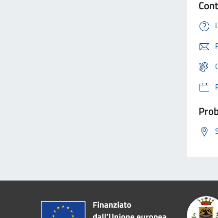
Cont
Prob