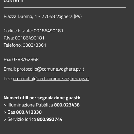
CONTATTI
Piazza Duomo, 1 - 27058 Voghera (PV)
Codice Fiscale: 00186490181
P.Iva: 00186490181
Telefono:
0383/3361
Fax:
0383/62868
Email:
protocollo@comune.voghera.pv.it
Pec:
protocollo@cert.comune.voghera.pv.it
Numeri utili per segnalazione guasti:
> Illuminazione Pubblica
800.023438
> Gas
800.413330
> Servizio Idrico
800.992744