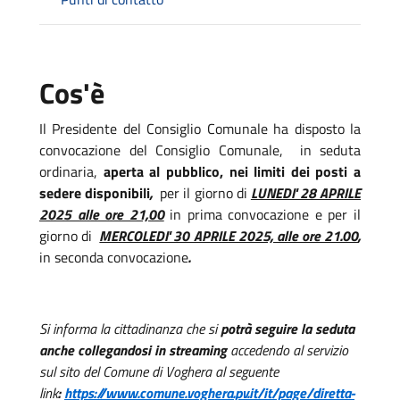
Cos'è
Il Presidente del Consiglio Comunale ha disposto la
convocazione del Consiglio Comunale, in seduta
ordinaria,
aperta al pubblico, nei limiti dei posti a
sedere disponibili
,
per il giorno di
LUNEDI' 28 APRILE
2025 alle ore 21,00
in prima convocazione e per il
giorno di
MERCOLEDI' 30 APRILE 2025, alle ore 21.00
,
in seconda convocazione
.
Si informa la cittadinanza che si
potrà seguire la seduta
anche collegandosi in streaming
accedendo al servizio
sul sito del Comune di Voghera al seguente
link
:
https://www.comune.voghera.pv.it/it/page/diretta-