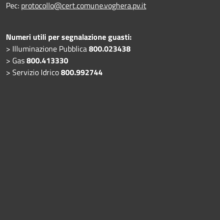
Pec:
protocollo@cert.comune.voghera.pv.it
Numeri utili per segnalazione guasti:
> Illuminazione Pubblica
800.023438
> Gas
800.413330
> Servizio Idrico
800.992744