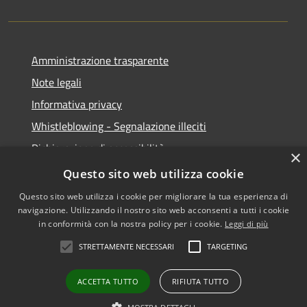
Amministrazione trasparente
Note legali
Informativa privacy
Whistleblowing - Segnalazione illeciti
Dichiarazione di accessibilità
×
Obiettivi di acessibilità
Questo sito web utilizza cookie
Questo sito web utilizza i cookie per migliorare la tua esperienza di
navigazione. Utilizzando il nostro sito web acconsenti a tutti i cookie
in conformità con la nostra policy per i cookie.
Leggi di più
RSS
Copyright © 2026 • Comune di
STRETTAMENTE NECESSARI
TARGETING
Accessibilità
Voghera • Powered by
Privacy
Municipium
Accesso
•
ACCETTA TUTTO
RIFIUTA TUTTO
Cookie
redazione
Mappa del sito