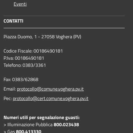
Eventi
CONTATTI
Piazza Duomo, 1 - 27058 Voghera (PV)
Codice Fiscale: 00186490181
P.Iva: 00186490181
Telefono:
0383/3361
Fax:
0383/62868
Email:
protocollo@comune.voghera.pv.it
Pec:
protocollo@cert.comune.voghera.pv.it
Numeri utili per segnalazione guasti:
> Illuminazione Pubblica
800.023438
> Gas
800.413330