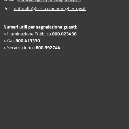
Pec:
protocollo@cert.comune.voghera.pv.it
Numeri utili per segnalazione guasti:
> Illuminazione Pubblica
800.023438
> Gas
800.413330
> Servizio Idrico
800.992744