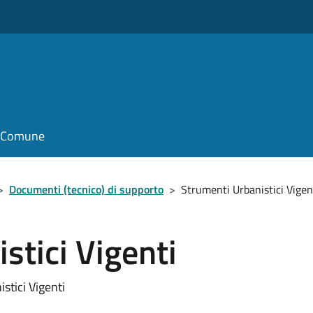
il Comune
>
Documenti (tecnico) di supporto
>
Strumenti Urbanistici Vigen
stici Vigenti
stici Vigenti