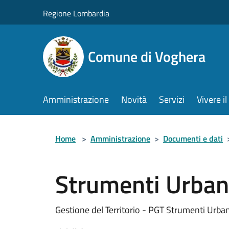
Salta al contenuto principale
Regione Lombardia
Comune di Voghera
Amministrazione
Novità
Servizi
Vivere 
Home
>
Amministrazione
>
Documenti e dati
Strumenti Urbani
Gestione del Territorio - PGT Strumenti Urbani