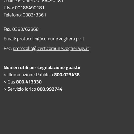
Codice Fiscale: 00186490181
P.Iva: 00186490181
Telefono:
0383/3361
Fax:
0383/62868
Email:
protocollo@comune.voghera.pv.it
Pec:
protocollo@cert.comune.voghera.pv.it
Numeri utili per segnalazione guasti:
> Illuminazione Pubblica
800.023438
> Gas
800.413330
> Servizio Idrico
800.992744