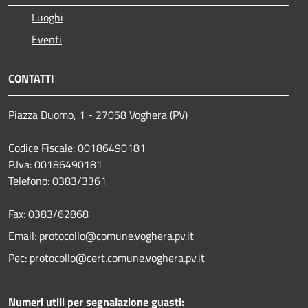
Luoghi
Eventi
CONTATTI
Piazza Duomo, 1 - 27058 Voghera (PV)
Codice Fiscale: 00186490181
P.Iva: 00186490181
Telefono:
0383/3361
Fax:
0383/62868
Email:
protocollo@comune.voghera.pv.it
Pec:
protocollo@cert.comune.voghera.pv.it
Numeri utili per segnalazione guasti: